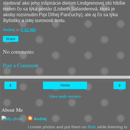
sledovať ako jeho inšpirácie dielom Lindgrenovej idú hlbšie
nielen čo sa týka postáv (Lisbeth Salanderová, ktorá je
akoby rozvinutím Pipi Dlhej Pančuchy), ale aj čo sa týka
štylistiky a istej surovosti textu.
Andrej
at
6:32 AM
Share
No comments:
Post a Comment
‹
›
Home
View web version
About Me
Andrej
i create photos and put them on
flickr
while listening to