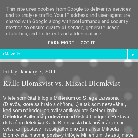
This site uses cookies from Google to deliver its services
Andrej Chudý
and to analyze traffic. Your IP address and user-agent are
shared with Google along with performance and security
metrics to ensure quality of service, generate usage
If you were in my game I would give you an eighteen
statistics, and to detect and address abuse.
Charisma!
LEARN MORE
GOT IT
▼
Friday, January 7, 2011
Kalle Blomkvist vs. Mikael Blomkvist
V lete som čítal trilógiu Millénium od Stiega Larssona
(Dievča, ktoré sa hralo s ohňom,...) a tak som nezaváhal,
keď som náhodou objavil v antikvariáte Steiner knihu
Detektiv Kalle má podezření
od Astrid Lindgren. Postava
detského detektíva Kalle Blomkvista bola inšpiráciou pri
vytváraní postavy investigatívneho žurnalistu Mikaela
Blomkvista, hlavnej postavy trilógie Millénium. Je zaujímavé