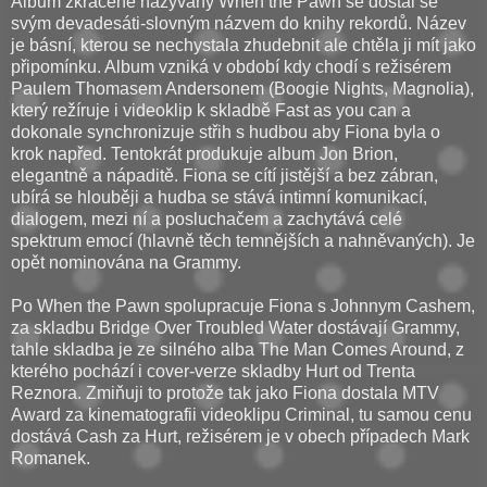
Album zkráceně nazývaný When the Pawn se dostal se
svým devadesáti-slovným názvem do knihy rekordů. Název
je básní, kterou se nechystala zhudebnit ale chtěla ji mít jako
připomínku. Album vzniká v období kdy chodí s režisérem
Paulem Thomasem Andersonem (Boogie Nights, Magnolia),
který režíruje i videoklip k skladbě Fast as you can a
dokonale synchronizuje střih s hudbou aby Fiona byla o
krok napřed. Tentokrát produkuje album Jon Brion,
elegantně a nápaditě. Fiona se cítí jistější a bez zábran,
ubírá se hlouběji a hudba se stává intimní komunikací,
dialogem, mezi ní a posluchačem a zachytává celé
spektrum emocí (hlavně těch temnějších a nahněvaných). Je
opět nominována na Grammy.
Po When the Pawn spolupracuje Fiona s Johnnym Cashem,
za skladbu Bridge Over Troubled Water dostávají Grammy,
tahle skladba je ze silného alba The Man Comes Around, z
kterého pochází i cover-verze skladby Hurt od Trenta
Reznora. Zmiňuji to protože tak jako Fiona dostala MTV
Award za kinematografii videoklipu Criminal, tu samou cenu
dostává Cash za Hurt, režisérem je v obech případech Mark
Romanek.