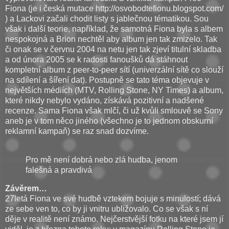
Fiona (je i česká mutace http://osvobodtefionu.blogspot.com/
) a Lackovi začali chodit listy s jablečnou tématikou. Sou
však i další teorie, například, že samotná Fiona byla s albem
nespokojná a Brion nechtěl aby album jen tak zmizelo. Tak
či onak se v červnu 2004 na netu jen tak zjeví titulní skladba
a od února 2005 se k radosti fanoušků dá stáhnout
kompletní album z peer-to-peer sítí (univerzální sítě co slouží
na sdílení a šíření dat). Postupně se tato téma objevuje v
největších médiích (MTV, Rolling Stone, NY Times) a album,
které nikdy nebylo vydáno, získává pozitivní a nadšené
recenze. Sama Fiona však mlčí, či už kvůli smlouvě se Sony
aneb je v tom něco jiného (všechno je to jednom obskurní
reklamní kampaň) se raz snad dozvíme.
Pro mě není dobrá nebo zlá hudba, jenom
falešná a pravdivá
Závěrem…
27letá Fiona ve své hudbě vztekem bojuje s minulostí; dává
ze sebe ven to, co by ji vnitru ubližovalo. Co se však s ní
děje v realitě není známo. Nejčerstvější fotku na které jsem jí