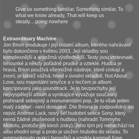
Give us something familiar, Something similar, To
what we know already, That will keep us
steady…going nowhere
Extraordinary Machine
Jon Brion produkuje i její ostatní album, kterého nahrávaní
bylo dokončeno v květnu 2003. Její skladby sou
komplexnější a aranžmá výstřednější. Texty jsou vrstevnaté,
lehounké a někdy pořádně prudké a vzteklé. Hudba je
hravá, Brion používá všemožné nástroje, které cinkají a
zvoní, je taktéž vážná; hned v úvodní skladbě, Not About
Love, sou majestátní smyčce a v lecčem je album
koncipovaný jako soundtrack. Je to bezpochyby její
nejvyspělejší album a vynikajíce vyvažuje současný
prohnaně sebejistý a monumentální pop. Je tu však jeden
malý zádrhel - není dostupné. Dle Briona je zodpovědný asi
nejvíc Andrew Lack, nový šéf hudobní sekce Sony, který
nemá žádné zkušenosti s hudbou (nahradil Tommyho
Mottolu, protože jim klesli zisky). Jeho tým prý nenachází na
albu vhodní singl a proto je uložen hluboko do skladu. To
vyprovokovalo reakci fanoušků a vznikla kampaň Free