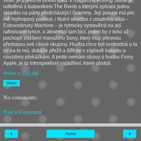
viděl, je z března tohoto roku: v magazínu Rolling Stone je
odfotěná s bubeníkem The Roots s kterými zpívala jednu
skladbu na párty předcházející Grammy. Její poezie má pro
mě hiphopový podtext, i titulní skladba z ostatního alba –
Extraordinary Machine – je rytmicky vystavěná na její
rafinované lyrice, a absentují tam bicí, jeden by z toho až
pochopil zděšení manažéru Sony, který mají přesnou
představu své cílové skupiny. Hudba chce být svobodná a ta
co na to má, dokáže přežít a šířit se v záplavě balastu a
navzdory překážkám. A proto nemám obavy o hudbu Fiony
Apple, je to introspektivní vyjádření, které obstojí.
Andrej
at
9:51 AM
Share
No comments:
Post a Comment
‹
›
Home