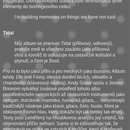
Fitzgerald. Úlohou Andyho Slatera bylo skombinovat tyhle
elementy do homogenního celku.
I'm building memories on things we have not said
Tidal
Můj album se jmenuje Tidal (přílivový, odlivový),
protože mně to všechno zasáhlo jako přílivová
vlna a rovněž to odkazuje na ustavičné kolísání a
plynutí, o čem je život.
Pro ni to bylo jako příliv a pro mnohých jako tsunami. Album
tehdy 19ti-leté Fiony, otevírá dunění bicích, vibrafón a
chamberlin (klávesový nástroj). Andy Slater spolu s Jonom
Brionom vytvářejí zvukové prostředí tohoto alba
prostřednictvím netypických až obskurních instrumentů jako
optigan, dulcitone, marimba, havajská gitara,… nevynímajíc
tradičnější nástroje jako klavír, gitara, čelo, husle. Nimi je
obklopen Fionin hlas, který dokáže být jak hebký tak drsný.
Texty jsou zaměřený na hloubkovou analýzu její vztahů, na
objevování příčin selhaní. Sama si to zdůvodňuje tak, že
mnohokrát se ocitla ve vztazích k mužům, který ji zraňovali,