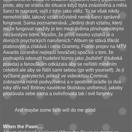
proto, aby se vrátila do situace když byla znásilněná a měla
šanci to napravit, vyjít z toho jako vítěz. To se však nikdy
nemohlo stát, takový vztah očividně nemá šanci správně
fungovat. Sama poznamenává: „Jediný druh vztahu, který
může fungovat navždy je ten mezi dvěma plnohodnotnými
nezávislými lidmi. Myslím, že příliš mnoho vztahů je o
divných psychických narušeních.“ Album se stává třikrát
platinovým a získává i cenu Grammy, Fionin projev na MTV
Awards (ocenění nejlepší nováček) spočívá v tom, že
podnapilá odsoudí hudební biznis jako „bullshit“ (hluboká
pravda) a fanouškům odkázala aby se neřídili míněním
celebrit ale aby se řídili sami sebou (go with yourself). Je jí
vyčítané pokrytectví, jelikož ve videoklipu Criminal,
zobrazená mírně podvyživená a v spodním prádle (o dva
roky dřív než Britney navlékne školskou uniformu), jakoby
prodávala sebe sama a ovlivňovala tak i své fanynky.
And maybe some faith will do me good
When the Pawn…