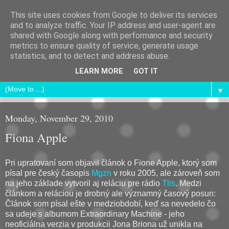
This site uses cookies from Google to deliver its services
Andrej Chudý
and to analyze traffic. Your IP address and user-agent are
shared with Google along with performance and security
metrics to ensure quality of service, generate usage
If you were in my game I would give you an eighteen
statistics, and to detect and address abuse.
Charisma!
LEARN MORE
GOT IT
▼
Monday, November 29, 2010
Fiona Apple
Pri upratovaní som objavil článok o Fione Apple, ktorý som
písal pre český časopis
Mgzn
v roku 2005, ale zároveň som
na jeho základe vytvoril aj reláciu pre rádio
Tlis
. Medzi
článkom a reláciou je drobný ale významný časový posun:
Článok som písal ešte v medziobdobí, keď sa nevedelo čo
sa udeje s albumom Extraordinary Machine - jeho
neoficiálna verzia v produkcii Jona Briona už unikla na