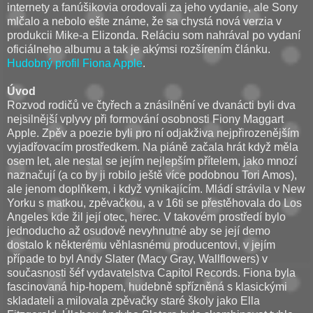
internety a fanúšikovia orodovali za jeho vydanie, ale Sony
mlčalo a nebolo ešte známe, že sa chystá nová verzia v
produkcii Mike-a Elizonda. Reláciu som nahrával po vydaní
oficiálneho albumu a tak je akýmsi rozšírením článku.
Hudobný profil Fiona Apple
.
Úvod
Rozvod rodičů ve čtyřech a znásilnění ve dvanácti byli dva
nejsilnější vplyvy při formování osobnosti Fiony Maggart
Apple. Zpěv a poezie byli pro ní odjakživa nejpřirozenějším
vyjadřovacím prostředkem. Na piáně začala hrát když měla
osem let, ale nestal se jejím nejlepším přítelem, jako mnozí
naznačují (a co by ji robilo ještě více podobnou Tori Amos),
ale jenom doplňkem, i když vynikajícím. Mládí strávila v New
Yorku s matkou, zpěvačkou, a v 16ti se přestěhovala do Los
Angeles kde žil její otec, herec. V takovém prostředí bylo
jednoducho až osudově nevyhnutné aby se její demo
dostalo k některému věhlasnému producentovi, v jejím
případe to byl Andy Slater (Macy Gray, Wallflowers) v
současnosti šéf vydavatelstva Capitol Records. Fiona byla
fascinovaná hip-hopem, hudebně spřízněná s klasickými
skladateli a milovala zpěvačky staré školy jako Ella